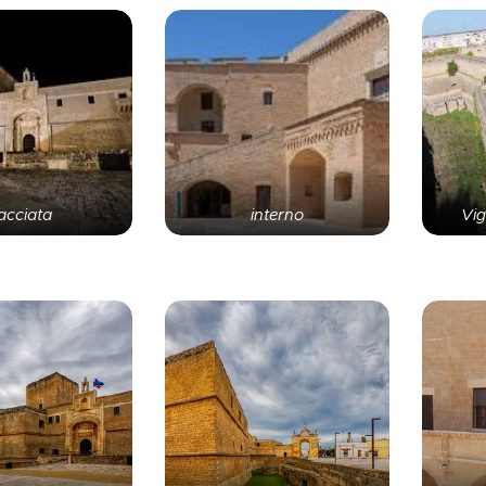
acciata
interno
Vig