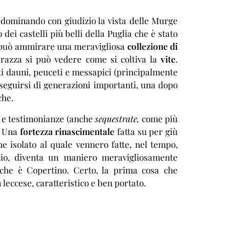
 dominando con giudizio la vista delle Murge
 dei castelli più belli della Puglia che è stato
si può ammirare una meravigliosa
collezione di
rrazza si può vedere come si coltiva la
vite
.
rti dauni, peuceti e messapici (principalmente
seguirsi di generazioni importanti, una dopo
che.
e e testimonianze (anche
sequestrate,
come più
o. Una
fortezza rinascimentale
fatta su per giù
e isolato al quale vennero fatte, nel tempo,
zio, diventa un maniero meravigliosamente
 che è Copertino. Certo, la prima cosa che
a leccese, caratteristico e ben portato.