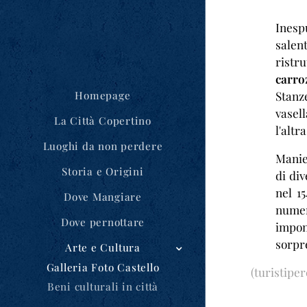
Inesp
salen
ristr
carro
Stanze
Homepage
vasel
La Città Copertino
l'altr
Luoghi da non perdere
Manie
Storia e Origini
di div
nel 1
Dove Mangiare
nume
Dove pernottare
impon
sorpr
Arte e Cultura
Galleria Foto Castello
(turistiper
Beni culturali in città