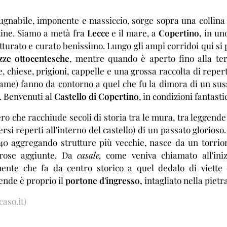
ugnabile, imponente e massiccio, sorge sopra una collina
tine. Siamo a metà fra
Lecce
e il mare, a
Copertino,
in uno
utturato e curato benissimo. Lungo gli ampi corridoi qui 
zze ottocentesche
, mentre quando è aperto fino alla te
, chiese, prigioni, cappelle e una grossa raccolta di repe
lame) fanno da contorno a quel che fu la dimora di un sus
a. Benvenuti al
Castello di Copertino
, in condizioni fantasti
ro che racchiude secoli di storia tra le mura, tra leggend
ersi reperti all'interno del castello) di un passato glorios
540 aggregando strutture più vecchie, nasce da un torrion
rose aggiunte. Da
casale,
come veniva chiamato all'ini
ente che fa da centro storico a quel dedalo di viette
ende è proprio il
portone d'ingresso,
intagliato nella pietr
caso.it)