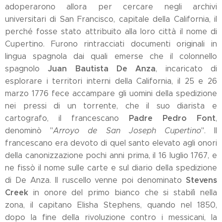
adoperarono allora per cercare negli archivi
universitari di San Francisco, capitale della California, il
perché fosse stato attribuito alla loro città il nome di
Cupertino. Furono rintracciati documenti originali in
lingua spagnola dai quali emerse che il colonnello
Juan Bautista De Anza
spagnolo
, incaricato di
esplorare i territori interni della California, il 25 e 26
marzo 1776 fece accampare gli uomini della spedizione
nei pressi di un torrente, che il suo diarista e
Padre Pedro Font
cartografo, il francescano
,
denominò "
Arroyo de San Joseph Cupertino
". Il
francescano era devoto di quel santo elevato agli onori
della canonizzazione pochi anni prima, il 16 luglio 1767, e
ne fissò il nome sulle carte e sul diario della spedizione
Stevens
di De Anza. Il ruscello venne poi denominato
Creek
in onore del primo bianco che si stabilì nella
zona, il capitano Elisha Stephens, quando nel 1850,
dopo la fine della rivoluzione contro i messicani, la