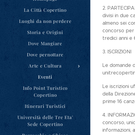
2. PARTECIPANT
La Città Copertino
divisi in due 
Luoghi da non perdere
almeno sei co
concorso per 
Storia e Origini
tredici anni e
Dove Mangiare
3. ISCRIZIONI
Dove pernottare
Le domande di
Arte e Cultura
unitrecopertino
Eventi
Le iscrizioni 
Info Point Turistico
della Direzio
Copertino
prime 16 canzo
Itinerari Turistici
4. INFORMAZION
Università delle Tre Eta'
concorso, unic
Sede Copertino
informazioni, 