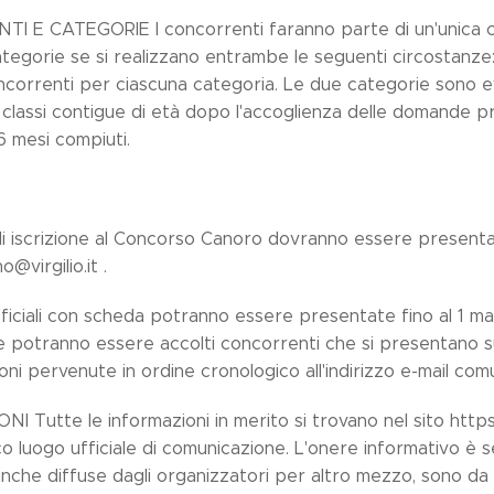
I E CATEGORIE I concorrenti faranno parte di un'unica cate
categorie se si realizzano entrambe le seguenti circostanze:
ncorrenti per ciascuna categoria. Le due categorie sono e
classi contigue di età dopo l'accoglienza delle domande pr
 6 mesi compiuti.
 iscrizione al Concorso Canoro dovranno essere presentate 
@virgilio.it .
ufficiali con scheda potranno essere presentate fino al 1 
ne potranno essere accolti concorrenti che si presentano
ni pervenute in ordine cronologico all'indirizzo e-mail com
I Tutte le informazioni in merito si trovano nel sito https
o luogo ufficiale di comunicazione. L'onere informativo è s
anche diffuse dagli organizzatori per altro mezzo, sono da ri