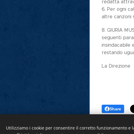
redatta attrav
6. Per ogni ca
altre canzoni
8. GIURIA MUSI
seguenti param
insindacabile 
restando ugual
La Direzione
Share
copertinoturismo.it
Utilizziamo i cookie per consentire il corretto funzionamento e l
Creato con
Webnode