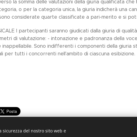
erso la somma delle valutazioni della giuria qualificata che
tegoria, o per la categoria unica, la giuria indicherà una c
 sono considerate quarte classificate a pari-merito e si p
CALE I partecipanti saranno giudicati dalla giuria di qualità 
etri di valutazione: - intonazione e padronanza della voce; -
e inappellabile. Sono indifferenti i componenti della giuria
i per tutti i concorrenti nell'ambito di ciascuna esibizione.
a sicurezza del nostro sito web e