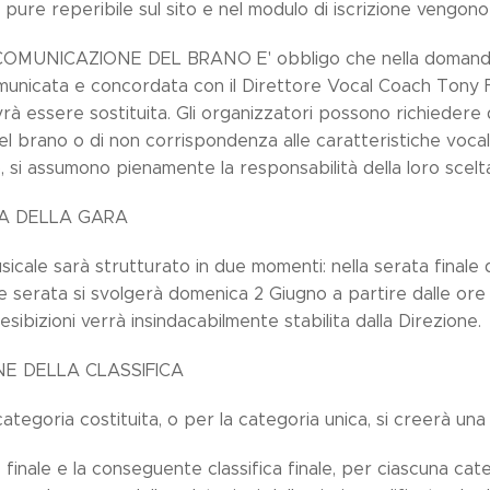
è pure reperibile sul sito e nel modulo di iscrizione vengono 
COMUNICAZIONE DEL BRANO E' obbligo che nella domanda d
nicata e concordata con il Direttore Vocal Coach Tony Fra
rà essere sostituita. Gli organizzatori possono richiedere 
l brano o di non corrispondenza alle caratteristiche vocali
 si assumono pienamente la responsabilità della loro scelt
A DELLA GARA
sicale sarà strutturato in due momenti: nella serata finale 
ale serata si svolgerà domenica 2 Giugno a partire dalle or
 esibizioni verrà insindacabilmente stabilita dalla Direzione.
NE DELLA CLASSIFICA
ategoria costituita, o per la categoria unica, si creerà una c
 finale e la conseguente classifica finale, per ciascuna cate