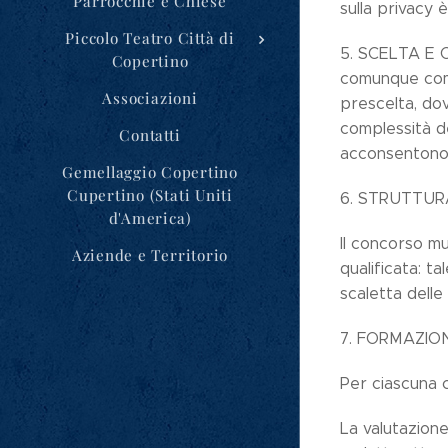
Parrocchie e Chiese
sulla privacy 
Piccolo Teatro Città di
5. SCELTA E 
Copertino
comunque comu
Associazioni
prescelta, dov
complessità de
Contatti
acconsentono,
Gemellaggio Copertino
Cupertino (Stati Uniti
6. STRUTTUR
d'America)
Il concorso mu
Aziende e Territorio
qualificata: t
scaletta delle
7. FORMAZIO
Per ciascuna c
La valutazione