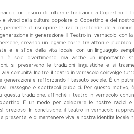
ernacolo: un tesoro di cultura e tradizione a Copertino. Il
 e vivaci della cultura popolare di Copertino e del nostro
e, permette di riscoprire le radici profonde della comunit
generazione in generazione. Il Teatro in vernacolo, con la
le persone, creando un legame forte tra attori e pubblico
ste e le sfide della vita locale, con un linguaggio sempl
n è solo divertimento, ma anche un importante stru
oni, si preservano le tradizioni linguistiche e si trasm
lla comunità. Inoltre, il teatro in vernacolo coinvolge tutte
a le generazioni e rafforzando il tessuto sociale. È un pa
lturali, rassegne e spettacoli pubblici. Per questo motiv
i questa tradizione, affinché il teatro in vernacolo conti
 Copertino. È un modo per celebrare le nostre radici e 
sì prezioso. In conclusione, il teatro in vernacolo rappr
e presente, e di mantenere viva la nostra identità locale n