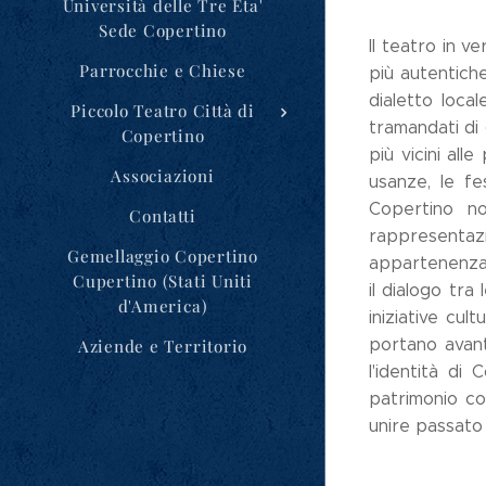
Università delle Tre Eta'
Sede Copertino
Il teatro in v
Parrocchie e Chiese
più autentiche
dialetto local
Piccolo Teatro Città di
tramandati di 
Copertino
più vicini al
Associazioni
usanze, le fe
Copertino no
Contatti
rappresentazi
Gemellaggio Copertino
appartenenza a
Cupertino (Stati Uniti
il dialogo tr
d'America)
iniziative cu
portano avant
Aziende e Territorio
l'identità di
patrimonio co
unire passato 